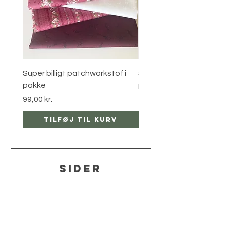
Super billigt patchworkstof i
Super billigt patchworks
pakke
pakke
Pris
Pris
99,00 kr.
150,00 kr.
Tilføj til kurv
Tilføj til ku
sider
hjælp
LEVERING