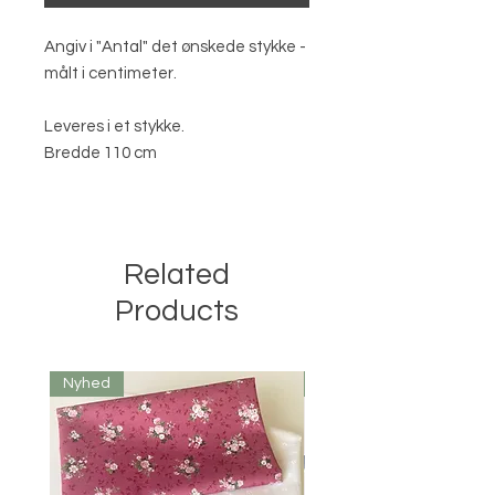
Angiv i "Antal" det ønskede stykke -
målt i centimeter.
Leveres i et stykke.
Bredde 110 cm
Related
Products
Nyhed
Nyhed