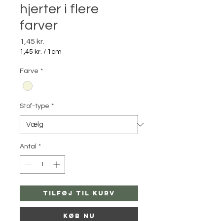
hjerter i flere
farver
Pris
1,45 kr.
1,45 kr.
/
1cm
1,45 kr.
pr.
Farve
*
1
Centimeter
Stof-type
*
Antal
*
Tilføj til kurv
Køb nu