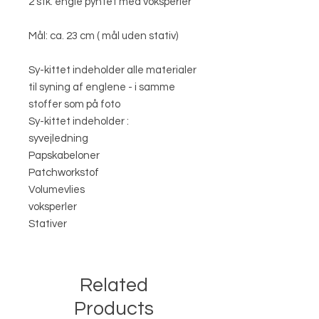
2 stk. engle pyntet med voksperler
Mål: ca. 23 cm ( mål uden stativ)
Sy-kittet indeholder alle materialer
til syning af englene - i samme
stoffer som på foto
Sy-kittet indeholder :
syvejledning
Papskabeloner
Patchworkstof
Volumevlies
voksperler
Stativer
Related
Products