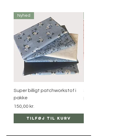
Nyhed
Nyhed
Super billigt patchworkstof i
Super billigt patchworks
pakke
pakke
Pris
Pris
150,00 kr.
120,00 kr.
Tilføj til kurv
Tilføj til ku