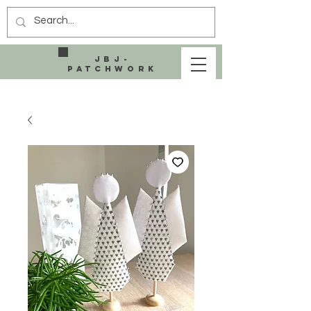
JBJ-
Patchwork