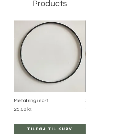
Products
Metal ring i sort
Stjernebøjle i guld
Pris
Pris
25,00 kr.
25,00 kr.
Tilføj til kurv
Tilføj til ku