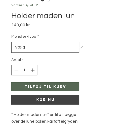
Varenr.: Sy-kit 121
Holder maden lun
Pris
140,00 kr.
Mønster-type
*
Antal
*
Tilføj til kurv
Køb nu
" Holder maden lun" er til at lægge
over de lune boller, kartoffelgryden