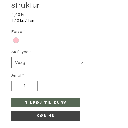
struktur
Pris
1,40 kr.
1,40 kr.
/
1cm
1,40 kr.
pr.
Farve
*
1
Centimeter
Stof-type
*
Antal
*
Tilføj til kurv
Køb nu