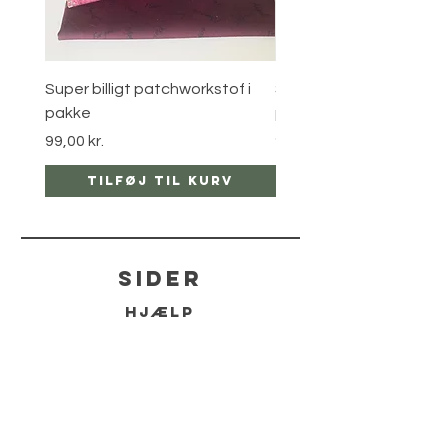
Super billigt patchworkstof i
Super billigt patchworks
pakke
pakke
Pris
Pris
99,00 kr.
99,00 kr.
Tilføj til kurv
Tilføj til ku
sider
hjælp
LEVERING
RETUR POLITIKKER
kontakt