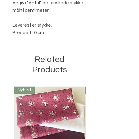
Angiv i "Antal" det ønskede stykke -
målt i centimeter.
Leveres i et stykke.
Bredde 110 cm
Related
Products
Nyhed
Nyhed