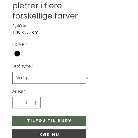
pletter i flere
forskellige farver
Pris
1,40 kr.
1,40 kr.
/
1cm
1,40 kr.
pr.
Farve
*
1
Centimeter
Stof-type
*
Antal
*
Tilføj til kurv
Køb nu