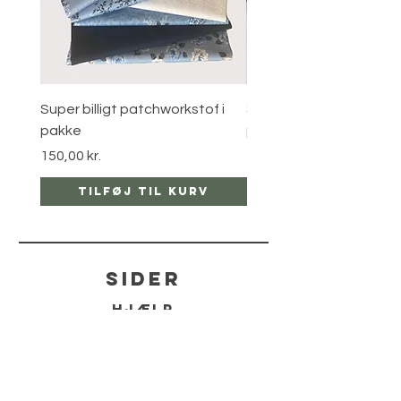
Super billigt patchworkstof i
Super billigt patchworks
pakke
pakke
Pris
Pris
150,00 kr.
120,00 kr.
Tilføj til kurv
Tilføj til ku
sider
hjælp
LEVERING
RETUR POLITIKKER