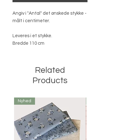
Angiv i "Antal" det ønskede stykke -
målt i centimeter.
Leveres i et stykke.
Bredde 110 cm
Related
Products
Nyhed
Nyhed