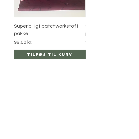
Super billigt patchworkstof i
Super billigt patchworks
pakke
pakke
Pris
Pris
99,00 kr.
99,00 kr.
Tilføj til kurv
Tilføj til ku
sider
hjælp
LEVERING
RETUR POLITIKKER
kontakt