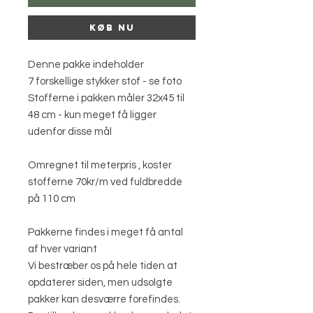
Køb nu
Denne pakke indeholder
7 forskellige stykker stof - se foto
Stofferne i pakken måler 32x45 til
48 cm - kun meget få ligger
udenfor disse mål
Omregnet til meterpris , koster
stofferne 70kr/m ved fuldbredde
på 110 cm
Pakkerne findes i meget få antal
af hver variant
Vi bestræber os på hele tiden at
opdaterer siden, men udsolgte
pakker kan desværre forefindes.