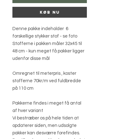
Køb nu
Denne pakke indeholder 6
forskellige stykker stof - se foto
Stofferne i pakken måler 32x45 til
48 cm - kun meget få pakker ligger
udenfor disse mål
Omregnet til meterpris , koster
stofferne 70kr/m ved fuldbredde
på 110 cm
Pakkerne findes i meget få antal
af hver variant
Vi bestræber os på hele tiden at
opdaterer siden, men udsolgte
pakker kan desværre forefindes.