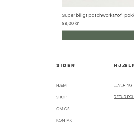
Super billigt patchworkstof i pak
Pris
99,00 kr.
sider
hjæl
HJEM
LEVERING
SHOP
RETUR POL
OM OS
KONTAKT