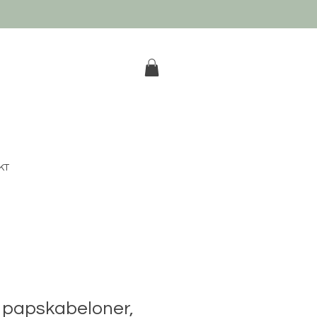
k
KT
 papskabeloner,