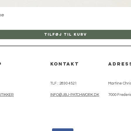
Hurtigvisning
ke
Tilføj til kurv
p
kontakt
adres
TLF.: 2830 4521
Martine Chris
ITIKKER
INFO@JBJ-PATCHWORK.DK
7000 Frederi