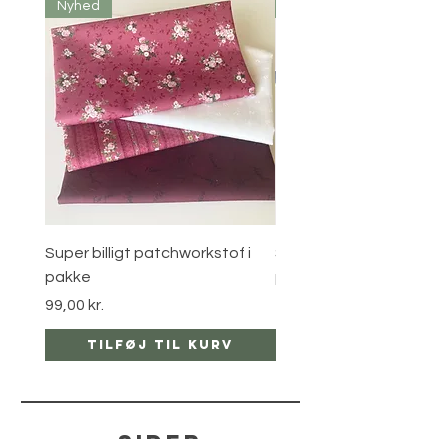
Nyhed
Nyhed
Super billigt patchworkstof i
Super billigt patchworks
pakke
pakke
Pris
Pris
99,00 kr.
150,00 kr.
Tilføj til kurv
Tilføj til ku
sider