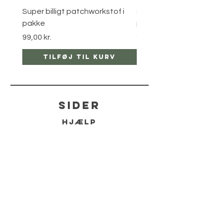
Super billigt patchworkstof i
Super billigt patchworks
pakke
pakke
Pris
Pris
99,00 kr.
99,00 kr.
Tilføj til kurv
Tilføj til ku
sider
hjælp
LEVERING
RETUR POLITIKKER
kontakt
TLF.:
2830 4521