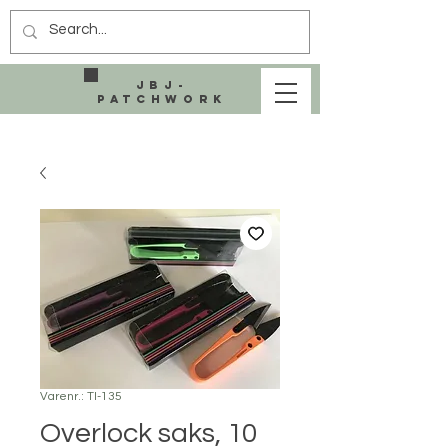
JBJ-
Patchwork
Varenr.: TI-135
Overlock saks, 10