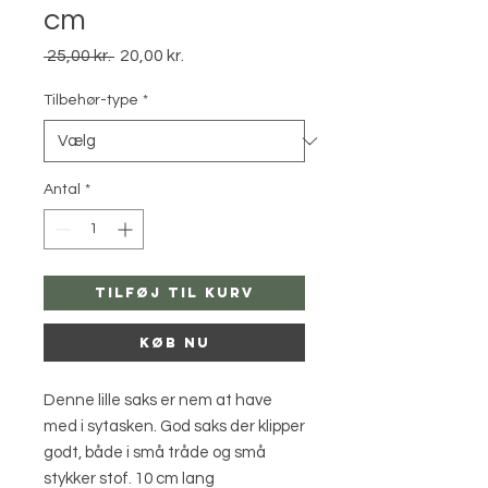
cm
Regulær
Salgspris
 25,00 kr. 
20,00 kr.
pris
Tilbehør-type
*
Antal
*
Tilføj til kurv
Køb nu
Denne lille saks er nem at have
med i sytasken. God saks der klipper
godt, både i små tråde og små
stykker stof. 10 cm lang