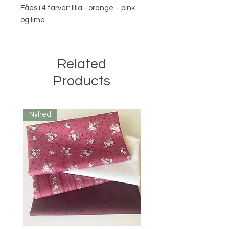
Fåes i 4 farver: lilla - orange -. pink
og lime
Related
Products
Nyhed
Nyhed