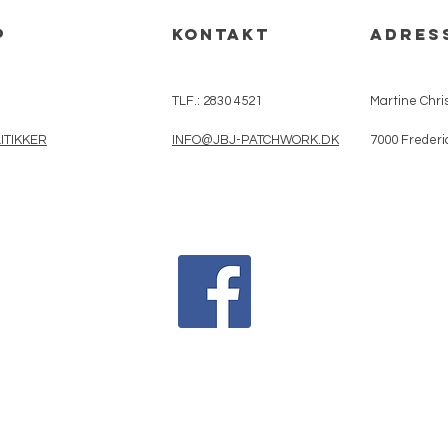
p
kontakt
adres
TLF.: 2830 4521
Martine Chris
ITIKKER
INFO@JBJ-PATCHWORK.DK
7000 Frederi