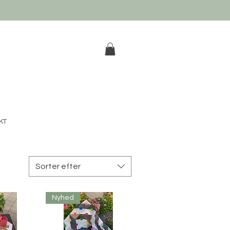
k
KT
Sorter efter
Nyhed