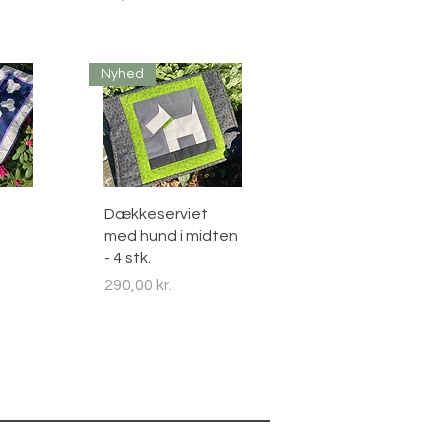
Nyhed
sning
Hurtigvisning
Dækkeserviet
med hund i midten
- 4 stk.
Pris
290,00 kr.