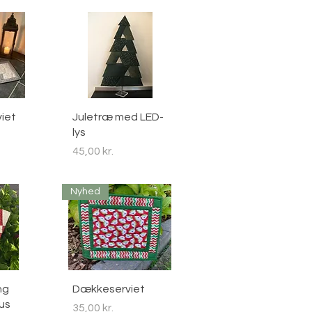
sning
Hurtigvisning
iet
Juletræ med LED-
lys
Pris
45,00 kr.
Nyhed
sning
Hurtigvisning
ng
Dækkeserviet
us
Pris
35,00 kr.