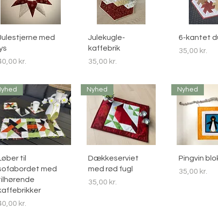
Hurtigvisning
Hurtigvisning
Hurtigvi
Julestjerne med
Julekugle-
6-kantet 
lys
kaffebrik
Pris
35,00 kr.
Pris
Pris
40,00 kr.
35,00 kr.
Nyhed
Nyhed
Nyhed
Hurtigvisning
Hurtigvisning
Hurtigvi
Løber til
Dækkeserviet
Pingvin blo
sofabordet med
med rød fugl
Pris
35,00 kr.
tilhørende
Pris
35,00 kr.
kaffebrikker
Pris
40,00 kr.