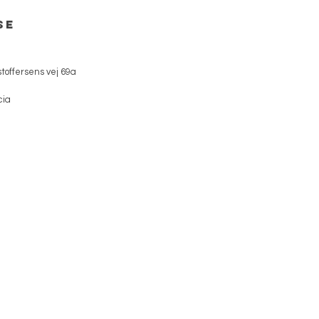
se
toffersens vej 69a
cia