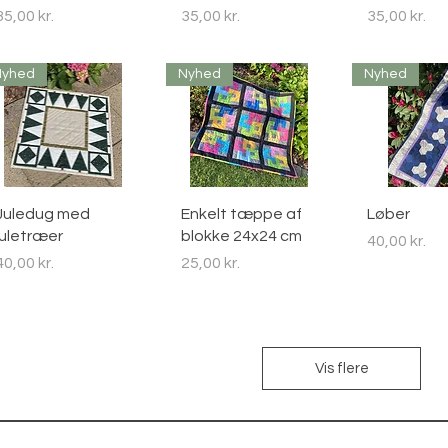
Pris
Pris
Pris
35,00 kr.
35,00 kr.
35,00 kr.
Nyhed
Nyhed
Nyhed
Hurtigvisning
Hurtigvisning
Hurtigvi
Juledug med
Enkelt tæppe af
Løber
juletræer
blokke 24x24 cm
Pris
40,00 kr.
Pris
Pris
40,00 kr.
25,00 kr.
Vis flere