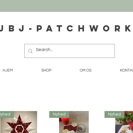
JBJ-Patchwor
HJEM
SHOP
OM OS
KONTA
Nyhed
Nyhed
Nyhed