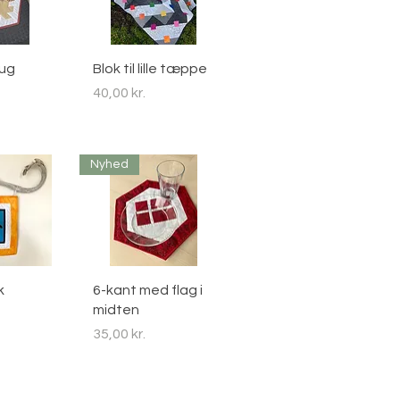
sning
Hurtigvisning
dug
Blok til lille tæppe
Pris
40,00 kr.
Nyhed
sning
Hurtigvisning
k
6-kant med flag i
midten
Pris
35,00 kr.