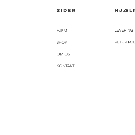
sider
hjæl
HJEM
LEVERING
SHOP
RETUR POL
OM OS
KONTAKT